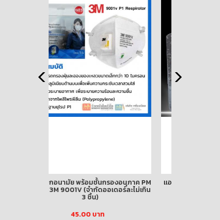
รองอนุภาค PM
แอลกอฮอล์เจล ทำความสะอาดมือ ขนาด
เรื่องนี้หน
ดอร์ละไม่เกิน
500 ML.พร้อมส่ง
250.00 บาท