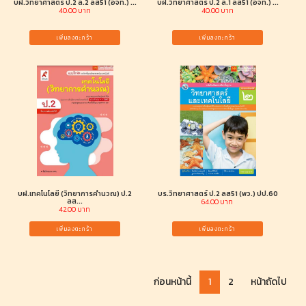
บฝ.วิทยาศาสตร์ ป.2 ล.2 ลส51 (อจท.) ...
บฝ.วิทยาศาสตร์ ป.2 ล.1 ลส51 (อจท.) ...
40.00 บาท
40.00 บาท
เพิ่มลงตะกร้า
เพิ่มลงตะกร้า
บฝ.เทคโนโลยี (วิทยาการคำนวณ) ป.2
บร.วิทยาศาสตร์ ป.2 ลส51 (พว.) ปป.60
ลส...
64.00 บาท
42.00 บาท
เพิ่มลงตะกร้า
เพิ่มลงตะกร้า
ก่อนหน้านี้
1
2
หน้าถัดไป