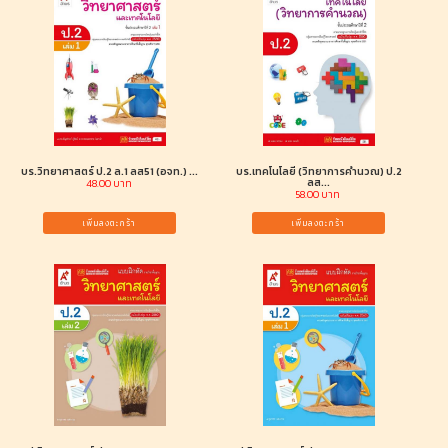
บร.วิทยาศาสตร์ ป.2 ล.1 ลส51 (อจท.) ...
บร.เทคโนโลยี (วิทยาการคำนวณ) ป.2
ลส...
48.00 บาท
58.00 บาท
เพิ่มลงตะกร้า
เพิ่มลงตะกร้า