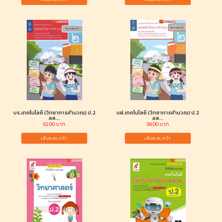
บร.เทคโนโลยี (วิทยาการคำนวณ) ป.2
บฝ.เทคโนโลยี (วิทยาการคำนวณ) ป.2
ลส...
ลส...
92.00 บาท
38.00 บาท
เพิ่มลงตะกร้า
เพิ่มลงตะกร้า