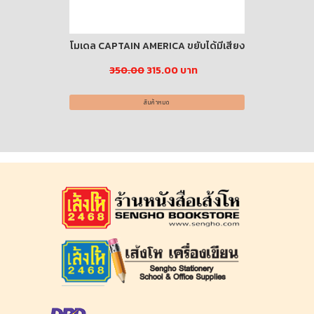
ธจักร ภาค 2
โมเดล CAPTAIN AMERICA ขยับได้มีเสียง
นิทานอ่านส
350.00
315.00 บาท
าท
สินค้าหมด