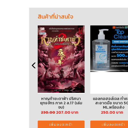
สินค้าที่น่าสนใจ
าชะตาฟ้า ปริศนา
หาญท้าชะตาฟ้า ปริศนา
แอลกอฮอล์เจล ทำค
จักร ภาค 2 ล.16
ยุทธจักร ภาค 2 ล.17 (เล่ม
สะอาดมือ ขนาด 5
จบ)
ML.พร้อมส่ง
00
207.00 บาท
230.00
207.00 บาท
250.00 บาท
พิ่มลงตะกร้า
เพิ่มลงตะกร้า
เพิ่มลงตะกร้า