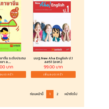
ษาจีน ระดับประถม
มมฐ.New Aha English ป.1
กษา ล....
ลส51 (อจท.)
.00 บาท
99.00 บาท
มลงตะกร้า
เพิ่มลงตะกร้า
ก่อนหน้านี้
1
2
หน้าถัดไป