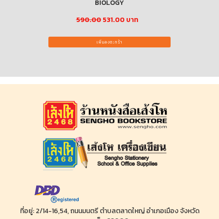
0
BIOLOGY
โมเดล CAPTA
590.00
531.00 บาท
35
เพิ่มลงตะกร้า
ที่อยู่: 2/14-16,54, ถนนมนตรี ตำบลตลาดใหญ่ อำเภอเมือง จังหวัด