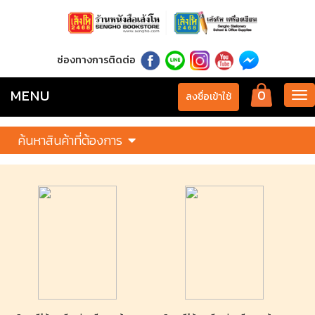
ช่องทางการติดต่อ
MENU
0
Tog
ลงชื่อเข้าใช้
nav
ค้นหาสินค้าที่ต้องการ