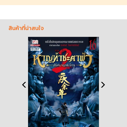
สินค้าที่น่าสนใจ