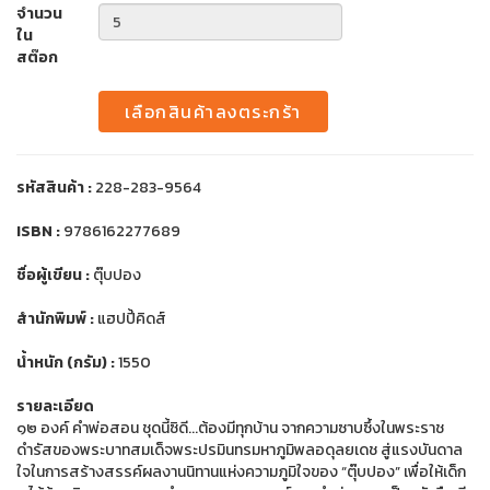
จำนวน
ใน
สต๊อก
เลือกสินค้าลงตระกร้า
รหัสสินค้า :
228-283-9564
ISBN :
9786162277689
ชื่อผู้เขียน :
ตุ๊บปอง
สำนักพิมพ์ :
แฮปปี้คิดส์
น้ำหนัก (กรัม) :
1550
รายละเอียด
๑๒ องค์ คำพ่อสอน ชุดนี้ซิดี...ต้องมีทุกบ้าน จากความซาบซึ้งในพระราช
ดำรัสของพระบาทสมเด็จพระปรมินทรมหาภูมิพลอดุลยเดช สู่แรงบันดาล
ใจในการสร้างสรรค์ผลงานนิทานแห่งความภูมิใจของ “ตุ๊บปอง” เพื่อให้เด็ก