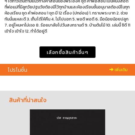
ๆ ได้ก้าวเดินตามแนวทางคำสอนของพระองค์ ชุด คำพ่อสอน เป็นหนังสือดี
ที่พ่อแม่ที่มีลูกวัยปฐมวัยต้องมีไว้ทุกบ้านและห้องเรียนชั้นอนุบาลต้องมีในทุก
ห้องเรียน ชุด คำพ่อสอน 1 ชุด มี 12 เรื่อง (ปกอ่อน) 1. กราบพระบาท 2. ช่วย
กันนั่นแหละดี 3. เก็บได้ให้คืน 4. ไม่ไปบอก 5. พอดี พอดี 6. มือน้อยน้อยปลูก
7. อยู่ไหนหาไม่เจอ 8. ร้อยมาลัยไปวันสงกรานต์ 9. บ้านต้นไม้ 10. เล่มนี้ ซิดี 11
เข้าใจ เข้าใจ 12. ทำได้อยู่ดี
เลือกซื้อสินค้าอื่นๆ
โปรโมชั่น
เพิ่มเติม
สินค้าที่น่าสนใจ