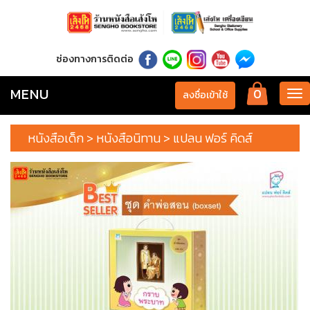
ช่องทางการติดต่อ
MENU
0
Tog
ลงชื่อเข้าใช้
nav
หนังสือเด็ก > หนังสือนิทาน > แปลน ฟอร์ คิดส์