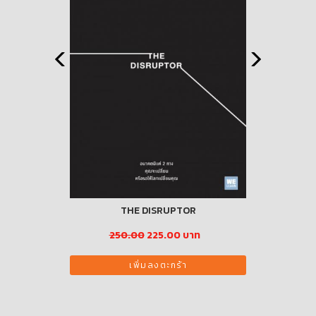
THE DISRUPTOR
ชุด น้องเล็
าท
250.00
225.00 บาท
34
เพิ่มลงตะกร้า