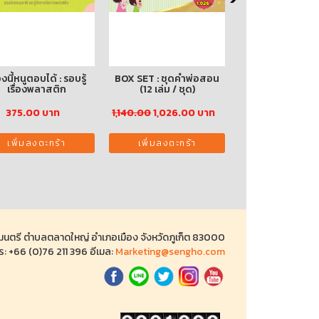
่องนี้หนูตอบได้ : รอบรู้
BOX SET : ชุดคำพ่อสอน
หาญท้าชะตาฟ้า 
เรื่องพลาสติก
(12 เล่ม / ชุด)
ยุทธจักร ภาค 2
375.00 บาท
1,140.00
1,026.00 บาท
230.00
207.00
เพิ่มลงตะกร้า
เพิ่มลงตะกร้า
เพิ่มลงตะกร
ถนนมนตรี ตำบลตลาดใหญ่ อำเภอเมือง จังหวัดภูเก็ต 83000
ร: +66 (0)76 211 396 อีเมล:
Marketing@sengho.com