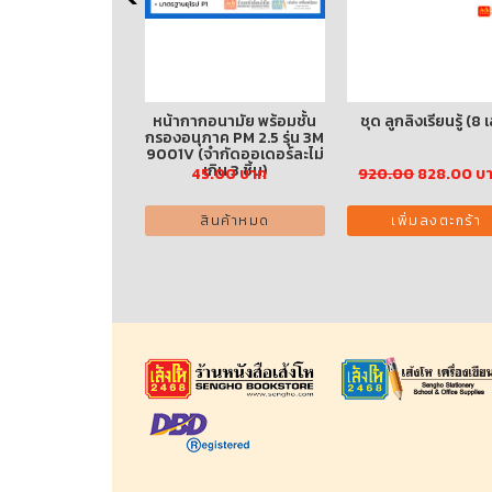
เสริมทักษะทางสังคม
หน้ากากอนามัย พร้อมชั้น
ชุด ลูกลิงเรียนรู้ (8 เ
า (ไทย-อังกฤษ) 4
กรองอนุภาค PM 2.5 รุ่น 3M
ล่ม (ปกอ่อน)
9001V (จำกัดออเดอร์ละไม่
เกิน 3 ชิ้น)
00
450.00 บาท
45.00 บาท
920.00
828.00 บ
พิ่มลงตะกร้า
สินค้าหมด
เพิ่มลงตะกร้า