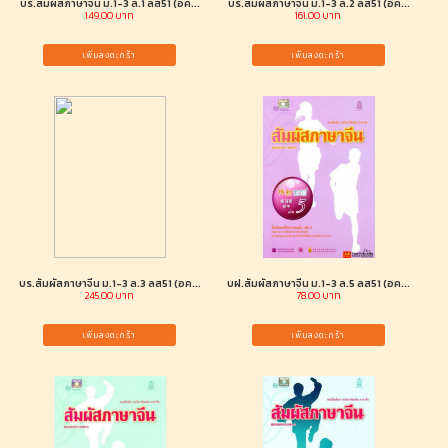
บร.สัมผัสภาษาจีน ม.1-3 ล.1 ลส51 (อค...
บร.สัมผัสภาษาจีน ม.1-3 ล.2 ลส51 (อค...
149.00 บาท
161.00 บาท
เพิ่มลงตะกร้า
เพิ่มลงตะกร้า
บร.สัมผัสภาษาจีน ม.1-3 ล.3 ลส51 (อค...
บฝ.สัมผัสภาษาจีน ม.1-3 ล.5 ลส51 (อค...
245.00 บาท
78.00 บาท
เพิ่มลงตะกร้า
เพิ่มลงตะกร้า