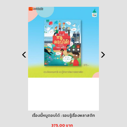
าดมือ ขนาด
เรื่องนี้หนูตอบได้ : รอบรู้เรื่องพลาสติก
หน้ากากอนาม
ง
2.5 รุ่น 3M 
375.00 บาท