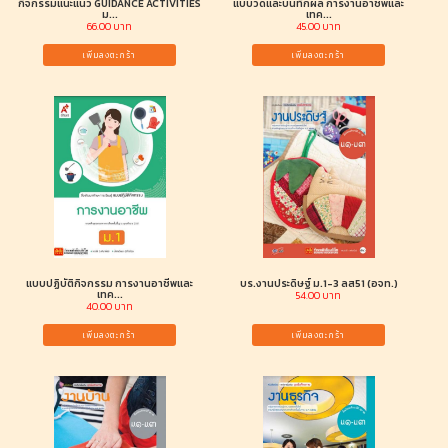
กิจกรรมแนะแนว GUIDANCE ACTIVITIES
แบบวัดและบันทึกผล การงานอาชีพและ
ม...
เทค...
66.00 บาท
45.00 บาท
เพิ่มลงตะกร้า
เพิ่มลงตะกร้า
แบบปฏิบัติกิจกรรม การงานอาชีพและ
บร.งานประดิษฐ์ ม.1-3 ลส51 (อจท.)
เทค...
54.00 บาท
40.00 บาท
เพิ่มลงตะกร้า
เพิ่มลงตะกร้า