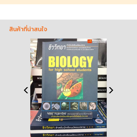
สินค้าที่น่าสนใจ