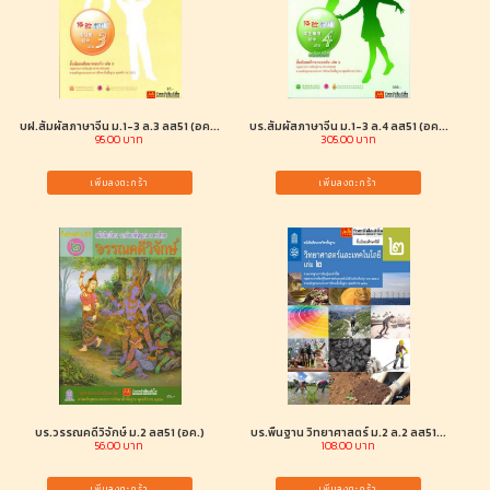
บฝ.สัมผัสภาษาจีน ม.1-3 ล.3 ลส51 (อค...
บร.สัมผัสภาษาจีน ม.1-3 ล.4 ลส51 (อค...
95.00 บาท
305.00 บาท
เพิ่มลงตะกร้า
เพิ่มลงตะกร้า
บร.วรรณคดีวิจักษ์ ม.2 ลส51 (อค.)
บร.พื้นฐาน วิทยาศาสตร์ ม.2 ล.2 ลส51...
56.00 บาท
108.00 บาท
เพิ่มลงตะกร้า
เพิ่มลงตะกร้า