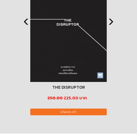
คม สองภาษา
THE DISRUPTOR
โมเดล CAPTA
ปกอ่อน)
250.00
225.00 บาท
35
าท
เพิ่มลงตะกร้า