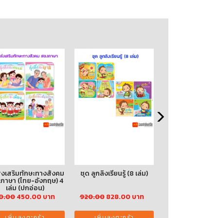
ส่งเสริมทักษะทางสังคม
ชุด ลูกลิงเรียนรู้ (8 เล่ม)
หาญท้าชะตาฟ้า 
ภาษา (ไทย-อังกฤษ) 4
ยุทธจักร ภาค 2 ล.
เล่ม (ปกอ่อน)
จบ)
0.00
450.00 บาท
920.00
828.00 บาท
230.00
207.00
เพิ่มลงตะกร้า
เพิ่มลงตะกร้า
เพิ่มลงตะกร