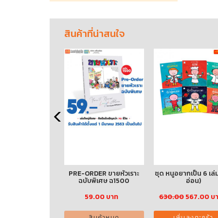
สินค้าที่น่าสนใจ
งเล็กของกุ๋งกิ๋ง 3
PRE-ORDER ขายหัวเราะ
ชุด หนูอยากเป็น 6 เล่
ล่ม (ปกอ่อน)
ฉบับพิเศษ ฉ1500
อ่อน)
00
310.50 บาท
59.00 บาท
630.00
567.00 บ
พิ่มลงตะกร้า
สินค้าหมด
เพิ่มลงตะกร้า