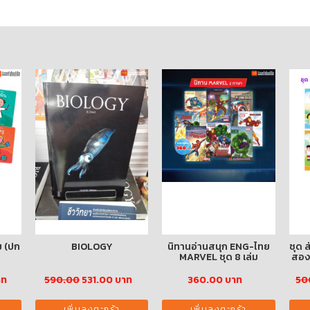
ม (ปก
BIOLOGY
นิทานอ่านสนุก ENG-ไทย
ชุด 
MARVEL ชุด 8 เล่ม
สอง
าท
590.00
531.00 บาท
360.00 บาท
50
เพิ่มลงตะกร้า
เพิ่มลงตะกร้า