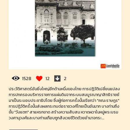
1528
12
2
ประวัติศาสตร์อันยิ่งใหญ่อีกด้านหนึ่งของไทย การปฏิวัติเปลี่ยนแปลง
การปกครองบริหารราชการแผ่นดินจากระบบสมบูรณาญาสิทธิราชย์
มาเป็นระบอบประชาธิปไตย ซึ่งผู้ก่อการครั้งนั้นเรียกว่า "คณะราษฎร"
การปฏิวัติครั้งนั้นส่งผลกระทบต่อราชวงศ์ไทยเป็นอันมาก บางท่านถึง
ขั้น "วังแตก" สาแหรกขาด สร้างความสับสน หวาดผวาในหมู่พระบรม
วงศานุวงศ์และบางท่านเกือบถูกสังเวยชีวิตด้วยอำนาจกระ...