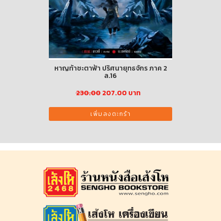
หาญท้าชะตาฟ้า ปริศนายุทธจักร ภาค 2
ล.16
าท
230.00
207.00 บาท
เพิ่มลงตะกร้า