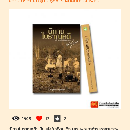
นิทานโบราณคดี ๑ ใน ๑๐๐ เรื่องที่คนไทยควรอ่าน
1548
12
2
“นิทานโบราณคดี” เป็นหนังสือที่สมเด็จฯ กรมพระยาดำรงราชานุภาพ