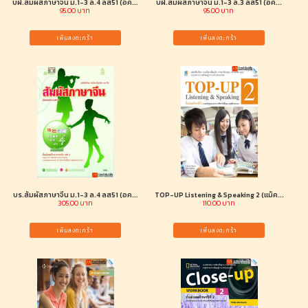
บฝ.สัมผัสภาษาจีน ม.1-3 ล.4 ลส51 (อค...
บฝ.สัมผัสภาษาจีน ม.1-3 ล.3 ลส51 (อค...
95.00 บาท
95.00 บาท
เพิ่มลงตะกร้า
เพิ่มลงตะกร้า
บร.สัมผัสภาษาจีน ม.1-3 ล.4 ลส51 (อค...
TOP-UP Listening & Speaking 2 (แม็ค...
305.00 บาท
110.00 บาท
เพิ่มลงตะกร้า
เพิ่มลงตะกร้า