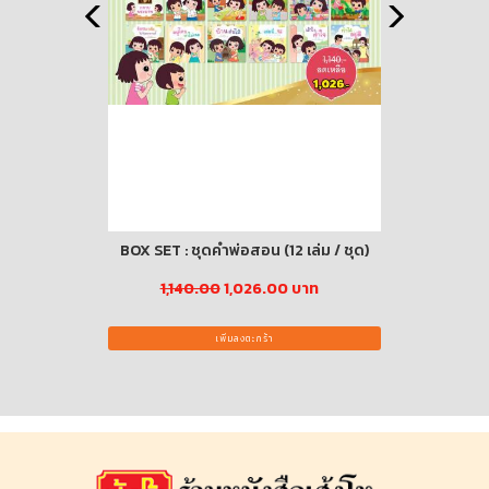
(ปกอ่อน)
BOX SET : ชุดคำพ่อสอน (12 เล่ม / ชุด)
หน้ากากอนาม
2.5 รุ่น 3M 
าท
1,140.00
1,026.00 บาท
เพิ่มลงตะกร้า