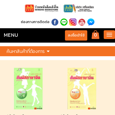
ช่องทางการติดต่อ
MENU
0
Tog
ลงชื่อเข้าใช้
nav
ค้นหาสินค้าที่ต้องการ