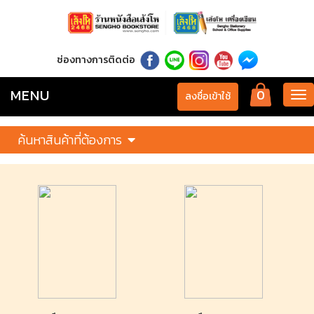
ช่องทางการติดต่อ
MENU
0
Tog
ลงชื่อเข้าใช้
nav
ค้นหาสินค้าที่ต้องการ