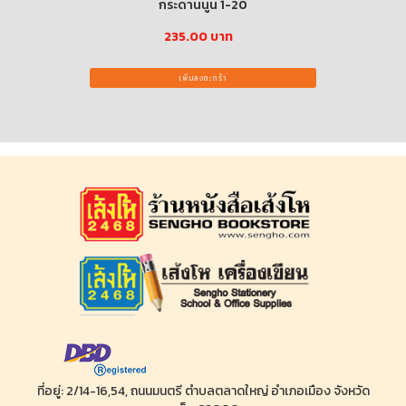
รองอนุภาค PM
กระดานนูน 1-20
แอลกอฮอล์
ดอร์ละไม่เกิน
235.00 บาท
เพิ่มลงตะกร้า
ที่อยู่: 2/14-16,54, ถนนมนตรี ตำบลตลาดใหญ่ อำเภอเมือง จังหวัด