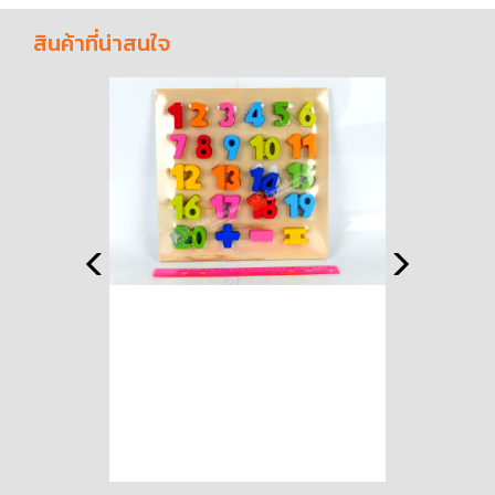
สินค้าที่น่าสนใจ