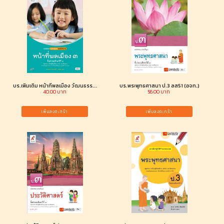
บร.เพิ่มเติม หน้าที่พลเมือง วัฒนธรร...
บร.พระพุทธศาสนา ป.3 ลส51 (อจท.)
40.00 บาท
56.00 บาท
เพิ่มลงตะกร้า
เพิ่มลงตะกร้า