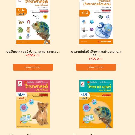
บร.วิทยาศาสตร์ ป.4 ล.1 ลส51 (อจท.) ...
บร.เทคโนโลยี (วิทยาการคำนวณ) ป.4
ลส...
48.00 บาท
57.00 บาท
เพิ่มลงตะกร้า
เพิ่มลงตะกร้า