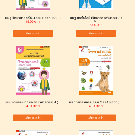
มมฐ.วิทยาศาสตร์ ป.4 ลส51 (อจท.) ปป....
มมฐ.เทคโนโลยี (วิทยาการคำนวณ) ป.4
ล...
118.00 บาท
75.00 บาท
เพิ่มลงตะกร้า
เพิ่มลงตะกร้า
แบบวัดและบันทึกผล วิทยาศาสตร์ ป.4 (...
บร.วิทยาศาสตร์ ป.4 ล.2 ลส51 (อจท.) ...
45.00 บาท
48.00 บาท
เพิ่มลงตะกร้า
เพิ่มลงตะกร้า