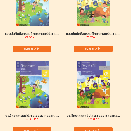
แบบบันทึกกิจกรรม วิทยาศาสตร์ ป.4 ล....
แบบบันทึกกิจกรรม วิทยาศาสตร์ ป.4 ล....
62.00 บาท
70.00 บาท
เพิ่มลงตะกร้า
เพิ่มลงตะกร้า
บร.วิทยาศาสตร์ ป.4 ล.2 ลส51 (สสวท.)...
บร.วิทยาศาสตร์ ป.4 ล.1 ลส51 (สสวท.)...
55.00 บาท
66.00 บาท
เพิ่มลงตะกร้า
เพิ่มลงตะกร้า