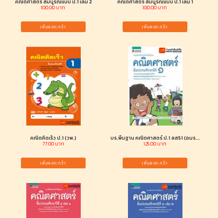
คณิตศาสตร์ สมบูรณ์แบบ ป.1 เล่ม 2
คณิตศาสตร์ สมบูรณ์แบบ ป.1 เล่ม 1
100.00 บาท
100.00 บาท
เพิ่มลงตะกร้า
เพิ่มลงตะกร้า
คณิตคิดเร็ว ป.1 (วพ.)
บร.พื้นฐาน คณิตศาสตร์ ป.1 ลส51 (อมร...
77.00 บาท
125.00 บาท
เพิ่มลงตะกร้า
เพิ่มลงตะกร้า