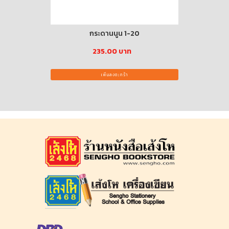
 เล่ม / ชุด)
กระดานนูน 1-20
ชุด สร้างเส
บาท
235.00 บาท
38
เพิ่มลงตะกร้า