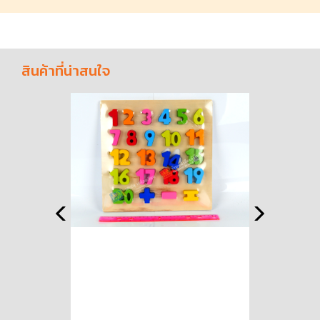
สินค้าที่น่าสนใจ