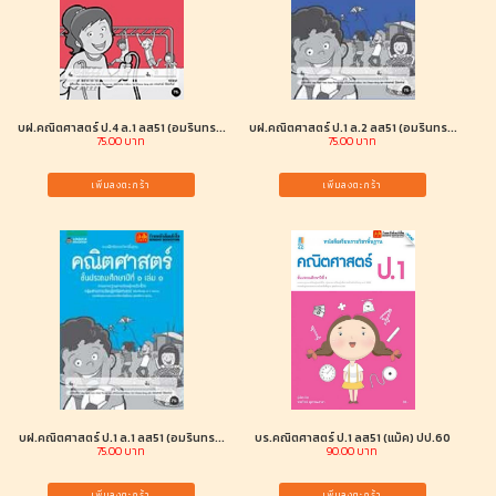
บฝ.คณิตศาสตร์ ป.4 ล.1 ลส51 (อมรินทร...
บฝ.คณิตศาสตร์ ป.1 ล.2 ลส51 (อมรินทร...
75.00 บาท
75.00 บาท
เพิ่มลงตะกร้า
เพิ่มลงตะกร้า
บฝ.คณิตศาสตร์ ป.1 ล.1 ลส51 (อมรินทร...
บร.คณิตศาสตร์ ป.1 ลส51 (แม็ค) ปป.60
75.00 บาท
90.00 บาท
เพิ่มลงตะกร้า
เพิ่มลงตะกร้า