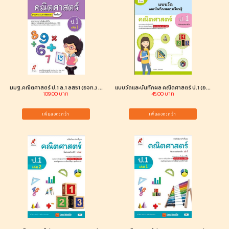
มมฐ.คณิตศาสตร์ ป.1 ล.1 ลส51 (อจท.) ...
แบบวัดและบันทึกผล คณิตศาสตร์ ป.1 (อ...
109.00 บาท
45.00 บาท
เพิ่มลงตะกร้า
เพิ่มลงตะกร้า