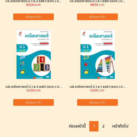
บร.คณิตศาสตร์ ป.1 ล.2 ลส51 (อจท.) ป...
บร.คณิตศาสตร์ ป.1 ล.1 ลส51 (อจท.) ป...
60.00 บาท
68.00 บาท
เพิ่มลงตะกร้า
เพิ่มลงตะกร้า
บฝ.คณิตศาสตร์ ป.1 ล.2 ลส51 (อจท.) ป...
บฝ.คณิตศาสตร์ ป.1 ล.1 ลส51 (อจท.) ป...
54.00 บาท
54.00 บาท
เพิ่มลงตะกร้า
เพิ่มลงตะกร้า
ก่อนหน้านี้
1
2
หน้าถัดไป