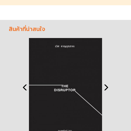
สินค้าที่น่าสนใจ