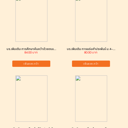
บร.เพิ่มเติม การศึกษาค้นคว้าด้วยตนเ...
บร.เพิ่มเติม การแต่งคำประพันธ์ ม.4-...
84.00 บาท
80.00 บาท
เพิ่มลงตะกร้า
เพิ่มลงตะกร้า