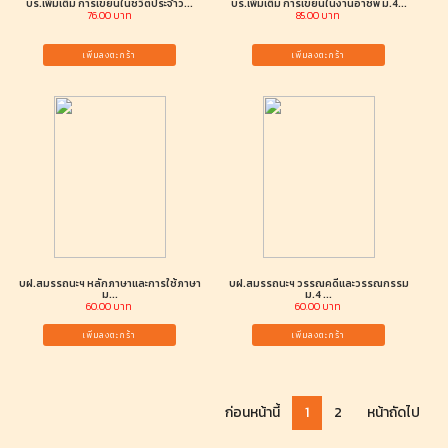
บร.เพิ่มเติม การเขียนในชีวิตประจำวั...
บร.เพิ่มเติม การเขียนในงานอาชีพ ม.4...
76.00 บาท
85.00 บาท
เพิ่มลงตะกร้า
เพิ่มลงตะกร้า
บฝ.สมรรถนะฯ หลักภาษาและการใช้ภาษา
บฝ.สมรรถนะฯ วรรณคดีและวรรณกรรม
ม...
ม.4 ...
60.00 บาท
60.00 บาท
เพิ่มลงตะกร้า
เพิ่มลงตะกร้า
ก่อนหน้านี้
1
2
หน้าถัดไป