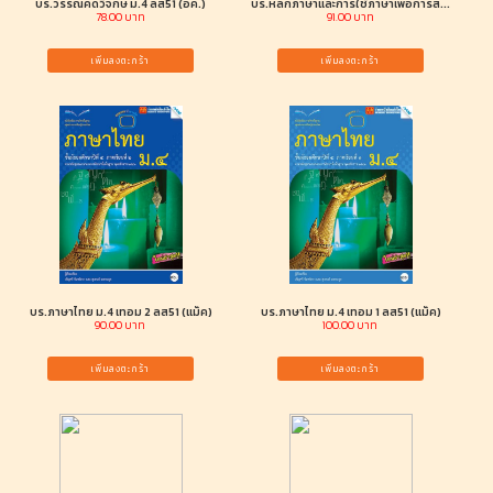
บร.วรรณคดีวิจักษ์ ม.4 ลส51 (อค.)
บร.หลักภาษาและการใช้ภาษาเพื่อการสื่...
78.00 บาท
91.00 บาท
เพิ่มลงตะกร้า
เพิ่มลงตะกร้า
บร.ภาษาไทย ม.4 เทอม 2 ลส51 (แม็ค)
บร.ภาษาไทย ม.4 เทอม 1 ลส51 (แม็ค)
90.00 บาท
100.00 บาท
เพิ่มลงตะกร้า
เพิ่มลงตะกร้า