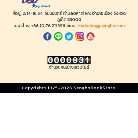
ที่อยู่: 2/14-16,54, ถนนมนตรี ตำบลตลาดใหญ่ อำเภอเมือง จังหวัด
ภูเก็ต 83000
เบอร์โทร: +66 (0)76 211 396 อีเมล:
Marketing@sengho.com
จำนวนคนเข้าชมเวปไซด์
Copyrights 1925-2026 SenghoBookStore.