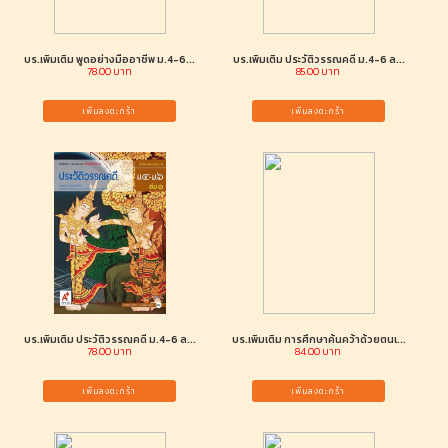
บร.เพิ่มเติม พูดอย่างมืออาชีพ ม.4-6...
บร.เพิ่มเติม ประวัติวรรณคดี ม.4-6 ล...
78.00 บาท
85.00 บาท
เพิ่มลงตะกร้า
เพิ่มลงตะกร้า
บร.เพิ่มเติม ประวัติวรรณคดี ม.4-6 ล...
บร.เพิ่มเติม การศึกษาค้นคว้าด้วยตนเ...
78.00 บาท
84.00 บาท
เพิ่มลงตะกร้า
เพิ่มลงตะกร้า