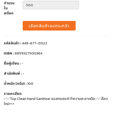
จำนวน
ใน
สต๊อก
เลือกสินค้าลงตระกร้า
รหัสสินค้า :
449-677-0022
ISBN :
8859327500364
ชื่อผู้เขียน :
-
สำนักพิมพ์ :
-
น้ำหนัก (กรัม) :
100
รายละเอียด
✅✅Top Clean Hand Sanitizer แอลกอฮอล์ ทำความสะอาดมือ✅✅ล๊อต
ใหม่+++