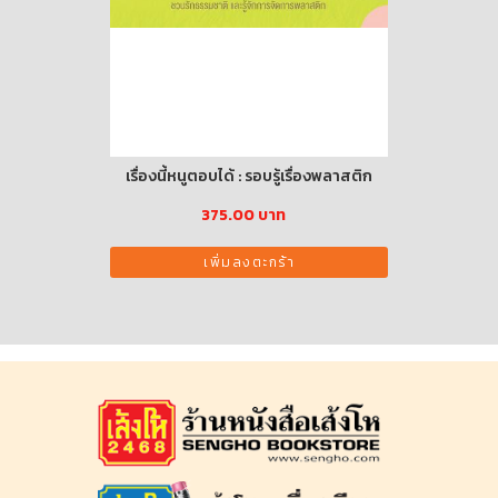
ล่ม (ปกอ่อน)
เรื่องนี้หนูตอบได้ : รอบรู้เรื่องพลาสติก
กล่องหยอดบ
าท
375.00 บาท
เพิ่มลงตะกร้า