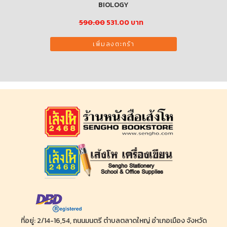
ธจักร ภาค 2
BIOLOGY
หาญท้าชะตา
590.00
531.00 บาท
าท
23
เพิ่มลงตะกร้า
ที่อยู่: 2/14-16,54, ถนนมนตรี ตำบลตลาดใหญ่ อำเภอเมือง จังหวัด